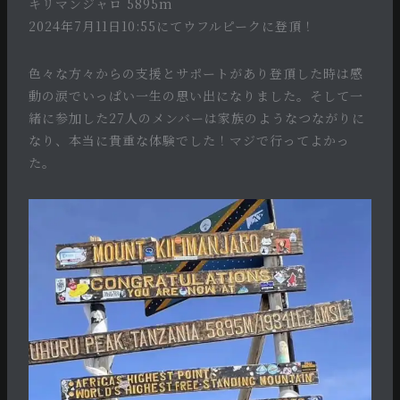
キリマンジャロ 5895m
2024年7月11日10:55にてウフルピークに登頂！
色々な方々からの支援とサポートがあり登頂した時は感
動の涙でいっぱい一生の思い出になりました。そして一
緒に参加した27人のメンバーは家族のようなつながりに
なり、本当に貴重な体験でした！マジで行ってよかっ
た。