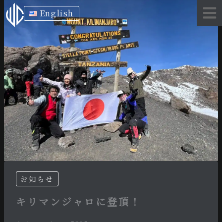
内
English
容
を
ス
キ
ッ
プ
お知らせ
キリマンジャロに登頂！