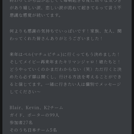
終わってから山が恋しくて毎朝起きる度に色々な気づき
があり嬉しい涙、恋しい涙が流れて起きてるって言う不
思議な感覚が続いてます。
何よりも感謝の気持ちでいっぱいです！家族、友人、関
わってくれた皆さんありがとうございました！
来年はペル(マチュピチュ)に行くってもう決めました！
そしてメイビー再来年またキリマンジャロ！娘たちと！
どうやっていくのかまだわからない（笑）ただ行くと決
めたら必ず扉は開くし、行ける方法を考えることができ
ると信じてます。一緒に行きたい人は個別でメッセージ
してください〜
Blair、Kevin、K2チーム
ガイド、ポーターの99人
参加者27名
そのうち日本チーム5名