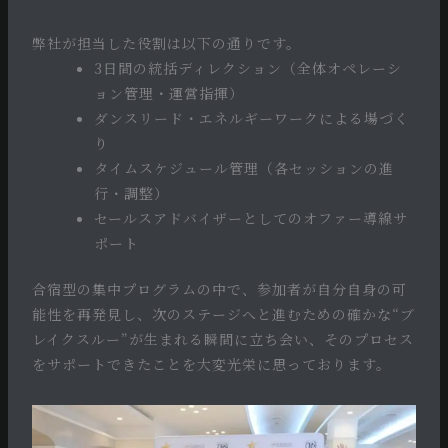
弊社が担当した役割は以下の通りです。
3日間の統括ディレクション（全体オペレーシ
ョン管理・運営指揮）
ダンスリード・エネルギーワークによる場づく
り
タイムスケジュール管理（各セッションの進
行・調整）
セールスアドバイザーとしてのオファー導線サ
ポート
合宿型の集中プログラムの中で、参加者が自分自身の可
能性を再発見し、次のステージへと進むための確かな“ブ
レイクスルー”が生まれる瞬間に立ち会い、そのプロセス
をサポートできたことを大変光栄に思っております。