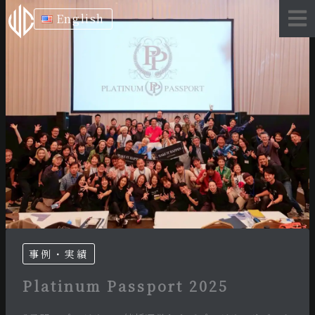
内
English
容
を
ス
キ
ッ
プ
事例・実績
Platinum Passport 2025